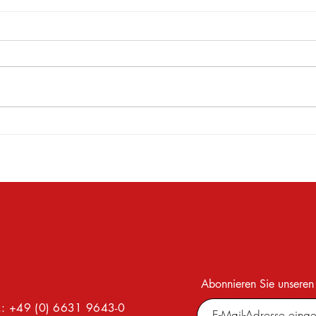
Baustellenbesuch bei der
Absc
"Hersfelder Hochbrücke"
Baut
Abonnieren Sie unseren
l.: +49 (0) 6631 9643-0