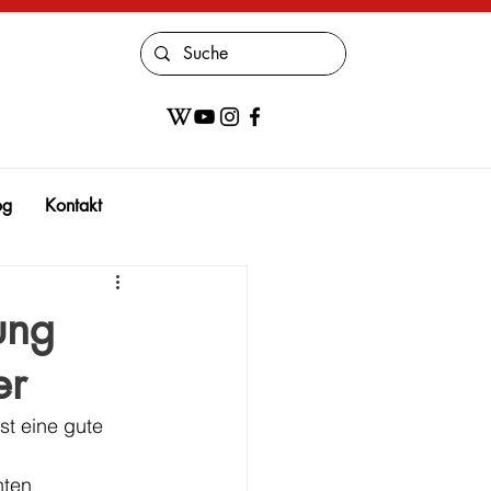
og
Kontakt
ung
er
st eine gute 
ten 