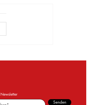
hlusszeugnisse für 15
echniker
 Newsletter
Senden