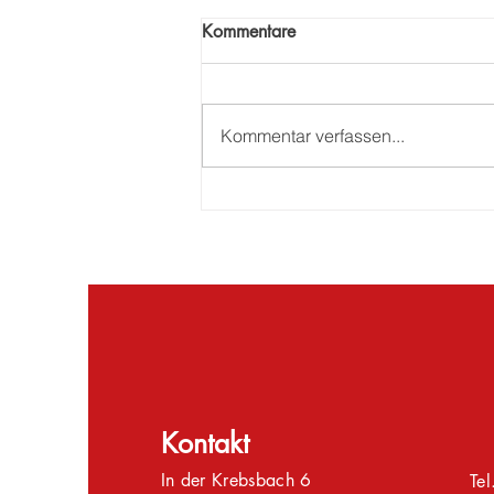
Kommentare
Kommentar verfassen...
Bautechnikerinnen und
Bautechniker der STA feiern
erfolgreiche Abschlüsse
Kontakt
In der Krebsbach 6
Te