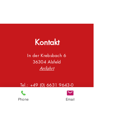
Kontakt
In der Krebsbach 6
36304 Alsfeld
Anfahrt
Tel.:
+49 (0) 6631 9643-0
E-Mail:
info@sta-bautechnik.de
Zum Anmeldeformular
Phone
Email
Abonnieren Sie unseren Newsletter