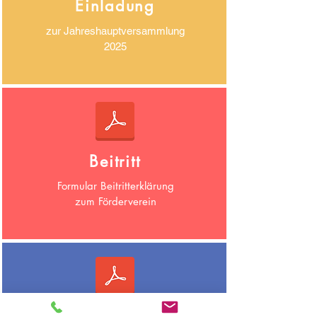
Einladung
zur Jahreshauptversammlung
2025
Beitritt
Formular Beitritterklärung
zum Förderverein