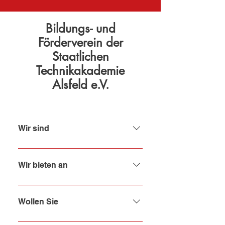
Bildungs- und
Förderverein der
Staatlichen
Technikakademie
Alsfeld e.V.
Wir sind
ein eingetragener Verein, der am
27.06.1989 gegründet wurde und
Wir bieten an
ausschließlich und unmittelbar
gemeinnützige Zwecke im Sinne
• Unterstützung der Aufgaben der
der Gemeinnützigkeitsverordnung
Technikakademie durch
Wollen Sie
verfolgt.
finanzielle Förderung •
Organisation von Schulprojekten •
• die Arbeit der Staatlichen