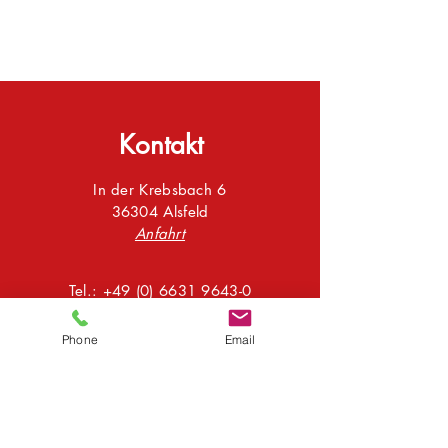
Kontakt
In der Krebsbach 6
36304 Alsfeld
Anfahrt
Tel.:
+49 (0) 6631 9643-0
E-Mail:
info@sta-bautechnik.de
Zum Anmeldeformular
Phone
Email
Abonnieren Sie unseren Newsletter