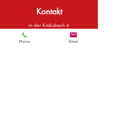
Kontakt
In der Krebsbach 6
36304 Alsfeld
Anfahrt
Phone
Email
Tel.:
+49 (0) 6631 9643-0
E-Mail:
info@sta-bautechnik.de
Zum Anmeldeformular
Abonnieren Sie unseren Newsletter
Senden