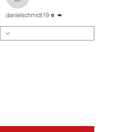
danielschmidt19
Editor
Administrator
danielschmidt19