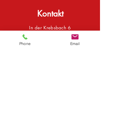
Kontakt
In der Krebsbach 6
36304 Alsfeld
Anfahrt
Phone
Email
Tel.:
+49 (0) 6631 9643-0
E-Mail:
info@sta-bautechnik.de
Zum Anmeldeformular
Abonnieren Sie unseren Newsletter
Senden